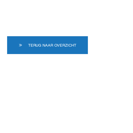
TERUG NAAR OVERZICHT
Adres
Dorpsstraat 107A
9800 Deinze-Astene
Telefoon | E-mail
09 386 17 93